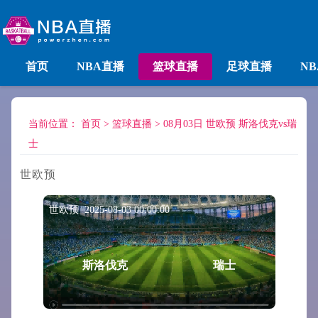
首页
NBA直播
篮球直播
足球直播
N
当前位置：
首页
>
篮球直播
>
08月03日 世欧预 斯洛伐克vs瑞
士
世欧预
世欧预 2025-08-03 00:00:00
斯洛伐克
瑞士