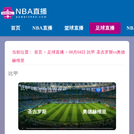
首页
NBA直播
篮球直播
足球直播
N
当前位置：
首页
>
足球直播
>
08月04日 比甲 圣吉罗斯vs奥德
赫维里
比甲
比甲 2025-08-04 00:30:00
圣吉罗斯
奥德赫维里